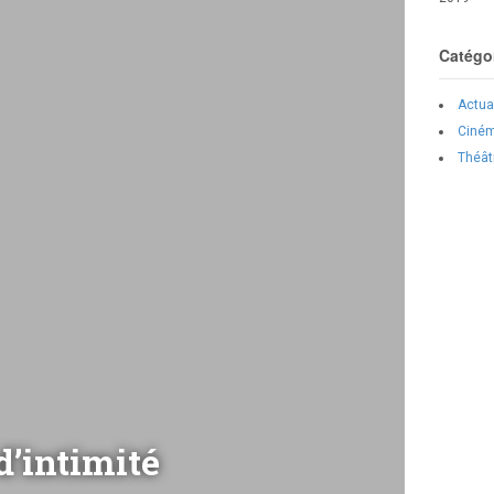
Catégo
Actua
Ciné
Théât
d’intimité