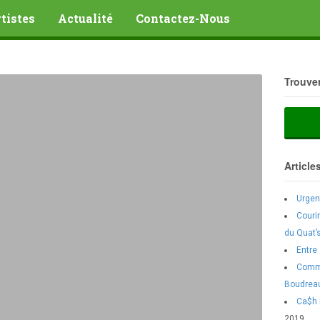
tistes
Actualité
Contactez-Nous
Trouver
Article
Urgent
Couri
du Quat’
Entre
Comme
Boudreau
Ca$h 
2019