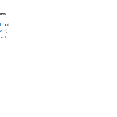
ries
lité
(5)
ma
(2)
re
(3)